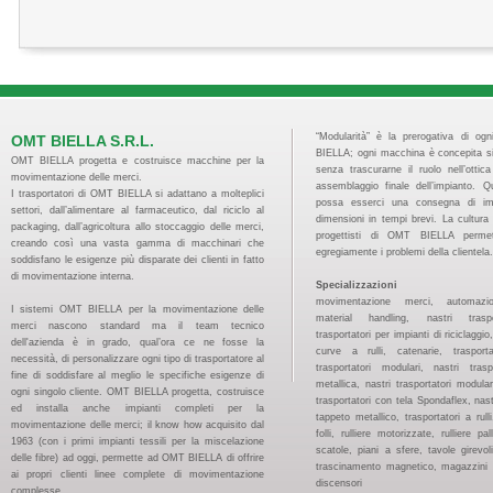
“Modularità” è la prerogativa di og
OMT BIELLA S.R.L.
BIELLA; ogni macchina è concepita s
OMT BIELLA progetta e costruisce macchine per la
senza trascurarne il ruolo nell’ottic
movimentazione delle merci.
assemblaggio finale dell’impianto. 
I trasportatori di OMT BIELLA si adattano a molteplici
possa esserci una consegna di imp
settori, dall’alimentare al farmaceutico, dal riciclo al
dimensioni in tempi brevi. La cultura 
packaging, dall’agricoltura allo stoccaggio delle merci,
progettisti di OMT BIELLA permet
creando così una vasta gamma di macchinari che
egregiamente i problemi della clientela.
soddisfano le esigenze più disparate dei clienti in fatto
di movimentazione interna.
Specializzazioni
movimentazione merci, automazion
I sistemi OMT BIELLA per la movimentazione delle
material handling, nastri traspo
merci nascono standard ma il team tecnico
trasportatori per impianti di riciclaggi
dell'azienda è in grado, qual’ora ce ne fosse la
curve a rulli, catenarie, trasport
necessità, di personalizzare ogni tipo di trasportatore al
trasportatori modulari, nastri tras
fine di soddisfare al meglio le specifiche esigenze di
metallica, nastri trasportatori modular
ogni singolo cliente. OMT BIELLA progetta, costruisce
trasportatori con tela Spondaflex, nast
ed installa anche impianti completi per la
tappeto metallico, trasportatori a rulli, 
movimentazione delle merci; il know how acquisito dal
folli, rulliere motorizzate, rulliere pal
1963 (con i primi impianti tessili per la miscelazione
scatole, piani a sfere, tavole girevoli
delle fibre) ad oggi, permette ad OMT BIELLA di offrire
trascinamento magnetico, magazzini pa
ai propri clienti linee complete di movimentazione
discensori
complesse.