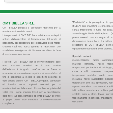
“Modularità” è la prerogativa di og
OMT BIELLA S.R.L.
BIELLA; ogni macchina è concepita s
OMT BIELLA progetta e costruisce macchine per la
senza trascurarne il ruolo nell’ottic
movimentazione delle merci.
assemblaggio finale dell’impianto. 
I trasportatori di OMT BIELLA si adattano a molteplici
possa esserci una consegna di imp
settori, dall’alimentare al farmaceutico, dal riciclo al
dimensioni in tempi brevi. La cultura 
packaging, dall’agricoltura allo stoccaggio delle merci,
progettisti di OMT BIELLA permet
creando così una vasta gamma di macchinari che
egregiamente i problemi della clientela.
soddisfano le esigenze più disparate dei clienti in fatto
di movimentazione interna.
Specializzazioni
movimentazione merci, automazion
I sistemi OMT BIELLA per la movimentazione delle
material handling, nastri traspo
merci nascono standard ma il team tecnico
trasportatori per impianti di riciclaggi
dell'azienda è in grado, qual’ora ce ne fosse la
curve a rulli, catenarie, trasport
necessità, di personalizzare ogni tipo di trasportatore al
trasportatori modulari, nastri tras
fine di soddisfare al meglio le specifiche esigenze di
metallica, nastri trasportatori modular
ogni singolo cliente. OMT BIELLA progetta, costruisce
trasportatori con tela Spondaflex, nast
ed installa anche impianti completi per la
tappeto metallico, trasportatori a rulli, 
movimentazione delle merci; il know how acquisito dal
folli, rulliere motorizzate, rulliere pal
1963 (con i primi impianti tessili per la miscelazione
scatole, piani a sfere, tavole girevoli
delle fibre) ad oggi, permette ad OMT BIELLA di offrire
trascinamento magnetico, magazzini pa
ai propri clienti linee complete di movimentazione
discensori
complesse.