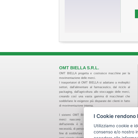
OMT BIELLA S.R.L.
OMT BIELLA progetta e costruisce macchine per la
movimentazione delle merci.
I trasportatori di OMT BIELLA si adattano a molteplici
settori, dall’alimentare al farmaceutico, dal riciclo al
packaging, dall’agricoltura allo stoccaggio delle merci,
creando così una vasta gamma di macchinari che
soddisfano le esigenze più disparate dei clienti in fatto
di movimentazione interna.
I Cookie rendono l
I sistemi OMT BIELLA per la movimentazione delle
merci nascono standard ma il team tecnico
dell'azienda è in grado, qual’ora ce ne fosse la
Utilizziamo cookie e id
necessità, di personalizzare ogni tipo di trasportatore al
consenso e/o nostro in
fine di soddisfare al meglio le specifiche esigenze di