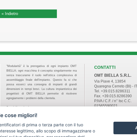
« Indietro
“Modularità” è la prerogativa di ogni impianto OMT
CONTATTI
BIELLA; ogni macchina è concepita singolarmente ma
OMT BIELLA S.R.L.
senza trascurarne il ruolo nell’ottica complessiva di
assemblaggio finale dell’impianto. Questo fa si che
Via Piave 4, 13854
possa esserci una consegna di impianti di grandi
Quaregna Cerreto (BI) - I
dimensioni in tempi brevi. La cultura impiantistica dei
Tel. +39.015.8286311
progettisti di OMT BIELLA permette di risolvere
Fax. +39.015.8286390
egregiamente i problemi della clientela.
P.IVA / C.F. / n° Isc C.C.
01565590021
Specializzazioni
REA n°147871
movimentazione merci, automazione industriale,
e cose migliori!
Cap. Soc. 55.020 €
material handling, nastri trasportatori, nastri
sales@omt-biella.com
trasportatori per impianti di riciclaggio, curve a nastro,
entificatori di prima o terza parte con il tuo
curve a rulli, catenarie, trasportatori a catena,
A
teresse legittimo, allo scopo di immagazzinare o
trasportatori modulari, nastri trasportatori a rete
metallica, nastri trasportatori modulari Intralox, nastri