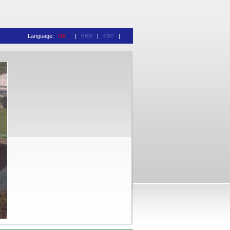
Language:
|
ENG
|
ESP
|
ITA