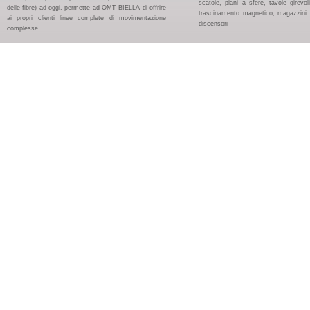
scatole, piani a sfere, tavole girevoli
delle fibre) ad oggi, permette ad OMT BIELLA di offrire
trascinamento magnetico, magazzini pa
ai propri clienti linee complete di movimentazione
discensori
complesse.