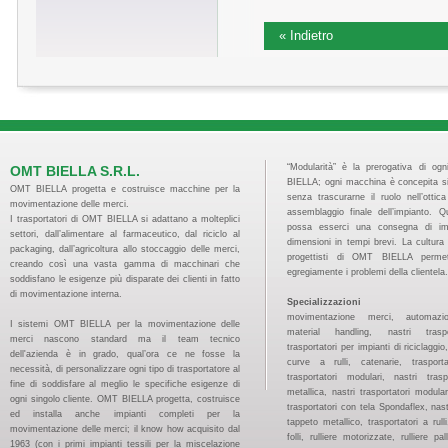
« Indietro
“Modularità” è la prerogativa di og
OMT BIELLA S.R.L.
BIELLA; ogni macchina è concepita s
OMT BIELLA progetta e costruisce macchine per la
senza trascurarne il ruolo nell’ottic
movimentazione delle merci.
assemblaggio finale dell’impianto. 
I trasportatori di OMT BIELLA si adattano a molteplici
possa esserci una consegna di imp
settori, dall’alimentare al farmaceutico, dal riciclo al
dimensioni in tempi brevi. La cultura 
packaging, dall’agricoltura allo stoccaggio delle merci,
progettisti di OMT BIELLA permet
creando così una vasta gamma di macchinari che
egregiamente i problemi della clientela.
soddisfano le esigenze più disparate dei clienti in fatto
di movimentazione interna.
Specializzazioni
movimentazione merci, automazion
I sistemi OMT BIELLA per la movimentazione delle
material handling, nastri traspo
merci nascono standard ma il team tecnico
trasportatori per impianti di riciclaggi
dell'azienda è in grado, qual’ora ce ne fosse la
curve a rulli, catenarie, trasport
necessità, di personalizzare ogni tipo di trasportatore al
trasportatori modulari, nastri tras
fine di soddisfare al meglio le specifiche esigenze di
metallica, nastri trasportatori modular
ogni singolo cliente. OMT BIELLA progetta, costruisce
trasportatori con tela Spondaflex, nast
ed installa anche impianti completi per la
tappeto metallico, trasportatori a rulli, 
movimentazione delle merci; il know how acquisito dal
folli, rulliere motorizzate, rulliere pal
1963 (con i primi impianti tessili per la miscelazione