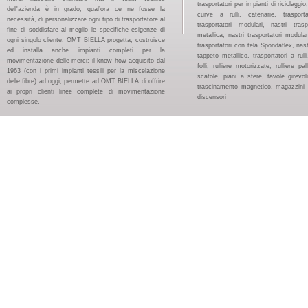
trasportatori per impianti di riciclaggi
dell'azienda è in grado, qual’ora ce ne fosse la
curve a rulli, catenarie, trasport
necessità, di personalizzare ogni tipo di trasportatore al
trasportatori modulari, nastri tras
fine di soddisfare al meglio le specifiche esigenze di
metallica, nastri trasportatori modular
ogni singolo cliente. OMT BIELLA progetta, costruisce
trasportatori con tela Spondaflex, nast
ed installa anche impianti completi per la
tappeto metallico, trasportatori a rulli, 
movimentazione delle merci; il know how acquisito dal
folli, rulliere motorizzate, rulliere pal
1963 (con i primi impianti tessili per la miscelazione
scatole, piani a sfere, tavole girevoli
delle fibre) ad oggi, permette ad OMT BIELLA di offrire
trascinamento magnetico, magazzini pa
ai propri clienti linee complete di movimentazione
discensori
complesse.