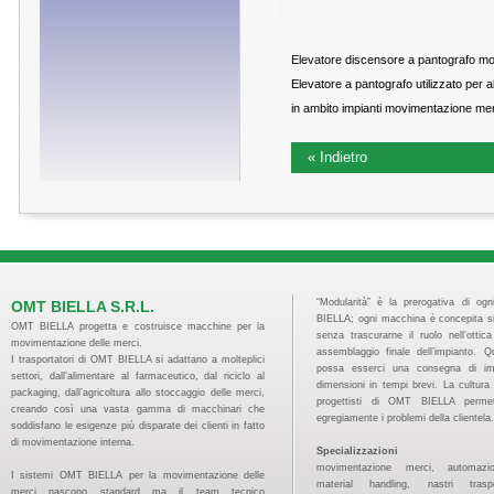
Elevatore discensore a pantografo m
Elevatore a pantografo utilizzato per a
in ambito impianti movimentazione mer
« Indietro
“Modularità” è la prerogativa di og
OMT BIELLA S.R.L.
BIELLA; ogni macchina è concepita s
OMT BIELLA progetta e costruisce macchine per la
senza trascurarne il ruolo nell’ottic
movimentazione delle merci.
assemblaggio finale dell’impianto. 
I trasportatori di OMT BIELLA si adattano a molteplici
possa esserci una consegna di imp
settori, dall’alimentare al farmaceutico, dal riciclo al
dimensioni in tempi brevi. La cultura 
packaging, dall’agricoltura allo stoccaggio delle merci,
progettisti di OMT BIELLA permet
creando così una vasta gamma di macchinari che
egregiamente i problemi della clientela.
soddisfano le esigenze più disparate dei clienti in fatto
di movimentazione interna.
Specializzazioni
movimentazione merci, automazion
I sistemi OMT BIELLA per la movimentazione delle
material handling, nastri traspo
merci nascono standard ma il team tecnico