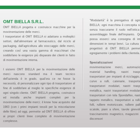
“Modularità” è la prerogativa di og
OMT BIELLA S.R.L.
BIELLA; ogni macchina è concepita s
OMT BIELLA progetta e costruisce macchine per la
senza trascurarne il ruolo nell’ottic
movimentazione delle merci.
assemblaggio finale dell’impianto. 
I trasportatori di OMT BIELLA si adattano a molteplici
possa esserci una consegna di imp
settori, dall’alimentare al farmaceutico, dal riciclo al
dimensioni in tempi brevi. La cultura 
packaging, dall’agricoltura allo stoccaggio delle merci,
progettisti di OMT BIELLA permet
creando così una vasta gamma di macchinari che
egregiamente i problemi della clientela.
soddisfano le esigenze più disparate dei clienti in fatto
di movimentazione interna.
Specializzazioni
movimentazione merci, automazion
I sistemi OMT BIELLA per la movimentazione delle
material handling, nastri traspo
merci nascono standard ma il team tecnico
trasportatori per impianti di riciclaggi
dell'azienda è in grado, qual’ora ce ne fosse la
curve a rulli, catenarie, trasport
necessità, di personalizzare ogni tipo di trasportatore al
trasportatori modulari, nastri tras
fine di soddisfare al meglio le specifiche esigenze di
metallica, nastri trasportatori modular
ogni singolo cliente. OMT BIELLA progetta, costruisce
trasportatori con tela Spondaflex, nast
ed installa anche impianti completi per la
tappeto metallico, trasportatori a rulli, 
movimentazione delle merci; il know how acquisito dal
folli, rulliere motorizzate, rulliere pal
1963 (con i primi impianti tessili per la miscelazione
scatole, piani a sfere, tavole girevoli
delle fibre) ad oggi, permette ad OMT BIELLA di offrire
trascinamento magnetico, magazzini pa
ai propri clienti linee complete di movimentazione
discensori
complesse.