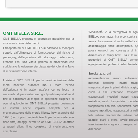
“Modularità” è la prerogativa di og
OMT BIELLA S.R.L.
BIELLA; ogni macchina è concepita s
OMT BIELLA progetta e costruisce macchine per la
senza trascurarne il ruolo nell’ottic
movimentazione delle merci.
assemblaggio finale dell’impianto. 
I trasportatori di OMT BIELLA si adattano a molteplici
possa esserci una consegna di imp
settori, dall’alimentare al farmaceutico, dal riciclo al
dimensioni in tempi brevi. La cultura 
packaging, dall’agricoltura allo stoccaggio delle merci,
progettisti di OMT BIELLA permet
creando così una vasta gamma di macchinari che
egregiamente i problemi della clientela.
soddisfano le esigenze più disparate dei clienti in fatto
di movimentazione interna.
Specializzazioni
movimentazione merci, automazion
I sistemi OMT BIELLA per la movimentazione delle
material handling, nastri traspo
merci nascono standard ma il team tecnico
trasportatori per impianti di riciclaggi
dell'azienda è in grado, qual’ora ce ne fosse la
curve a rulli, catenarie, trasport
necessità, di personalizzare ogni tipo di trasportatore al
trasportatori modulari, nastri tras
fine di soddisfare al meglio le specifiche esigenze di
metallica, nastri trasportatori modular
ogni singolo cliente. OMT BIELLA progetta, costruisce
trasportatori con tela Spondaflex, nast
ed installa anche impianti completi per la
tappeto metallico, trasportatori a rulli, 
movimentazione delle merci; il know how acquisito dal
folli, rulliere motorizzate, rulliere pal
1963 (con i primi impianti tessili per la miscelazione
scatole, piani a sfere, tavole girevoli
delle fibre) ad oggi, permette ad OMT BIELLA di offrire
trascinamento magnetico, magazzini pa
ai propri clienti linee complete di movimentazione
discensori
complesse.