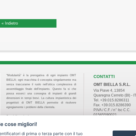
« Indietro
“Modularità” è la prerogativa di ogni impianto OMT
CONTATTI
BIELLA; ogni macchina è concepita singolarmente ma
OMT BIELLA S.R.L.
senza trascurarne il ruolo nell’ottica complessiva di
assemblaggio finale dell’impianto. Questo fa si che
Via Piave 4, 13854
possa esserci una consegna di impianti di grandi
Quaregna Cerreto (BI) - I
dimensioni in tempi brevi. La cultura impiantistica dei
Tel. +39.015.8286311
progettisti di OMT BIELLA permette di risolvere
Fax. +39.015.8286390
egregiamente i problemi della clientela.
P.IVA / C.F. / n° Isc C.C.
01565590021
Specializzazioni
REA n°147871
movimentazione merci, automazione industriale,
e cose migliori!
Cap. Soc. 55.020 €
material handling, nastri trasportatori, nastri
sales@omt-biella.com
trasportatori per impianti di riciclaggio, curve a nastro,
entificatori di prima o terza parte con il tuo
curve a rulli, catenarie, trasportatori a catena,