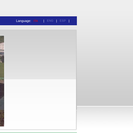
Language:
|
ENG
|
ESP
|
ITA