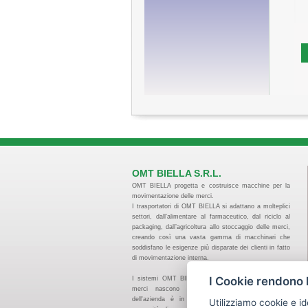
OMT BIELLA S.R.L.
OMT BIELLA progetta e costruisce macchine per la
movimentazione delle merci.
I trasportatori di OMT BIELLA si adattano a molteplici
settori, dall’alimentare al farmaceutico, dal riciclo al
packaging, dall’agricoltura allo stoccaggio delle merci,
creando così una vasta gamma di macchinari che
soddisfano le esigenze più disparate dei clienti in fatto
di movimentazione interna.
I Cookie rendono l
I sistemi OMT BIELLA per la movimentazione delle
merci nascono standard ma il team tecnico
dell'azienda è in grado, qual’ora ce ne fosse la
Utilizziamo cookie e id