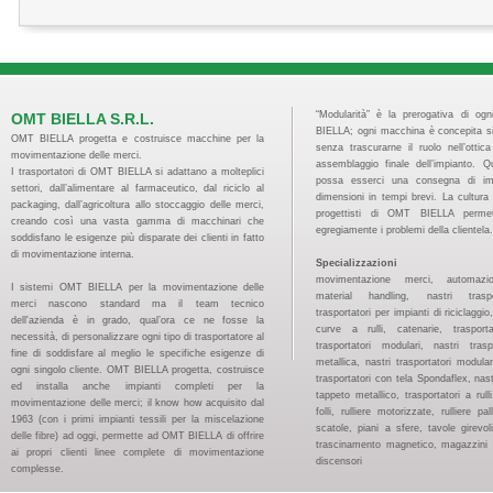
“Modularità” è la prerogativa di og
OMT BIELLA S.R.L.
BIELLA; ogni macchina è concepita s
OMT BIELLA progetta e costruisce macchine per la
senza trascurarne il ruolo nell’ottic
movimentazione delle merci.
assemblaggio finale dell’impianto. 
I trasportatori di OMT BIELLA si adattano a molteplici
possa esserci una consegna di imp
settori, dall’alimentare al farmaceutico, dal riciclo al
dimensioni in tempi brevi. La cultura 
packaging, dall’agricoltura allo stoccaggio delle merci,
progettisti di OMT BIELLA permet
creando così una vasta gamma di macchinari che
egregiamente i problemi della clientela.
soddisfano le esigenze più disparate dei clienti in fatto
di movimentazione interna.
Specializzazioni
movimentazione merci, automazion
I sistemi OMT BIELLA per la movimentazione delle
material handling, nastri traspo
merci nascono standard ma il team tecnico
trasportatori per impianti di riciclaggi
dell'azienda è in grado, qual’ora ce ne fosse la
curve a rulli, catenarie, trasport
necessità, di personalizzare ogni tipo di trasportatore al
trasportatori modulari, nastri tras
fine di soddisfare al meglio le specifiche esigenze di
metallica, nastri trasportatori modular
ogni singolo cliente. OMT BIELLA progetta, costruisce
trasportatori con tela Spondaflex, nast
ed installa anche impianti completi per la
tappeto metallico, trasportatori a rulli, 
movimentazione delle merci; il know how acquisito dal
folli, rulliere motorizzate, rulliere pal
1963 (con i primi impianti tessili per la miscelazione
scatole, piani a sfere, tavole girevoli
delle fibre) ad oggi, permette ad OMT BIELLA di offrire
trascinamento magnetico, magazzini pa
ai propri clienti linee complete di movimentazione
discensori
complesse.